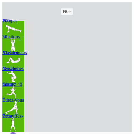
FR
100 Pompes
50 Tractions
Muscles Abdominaux
Muscles des Jambes
Courez 40 minut
Étirez-vous
Échauffez-vous