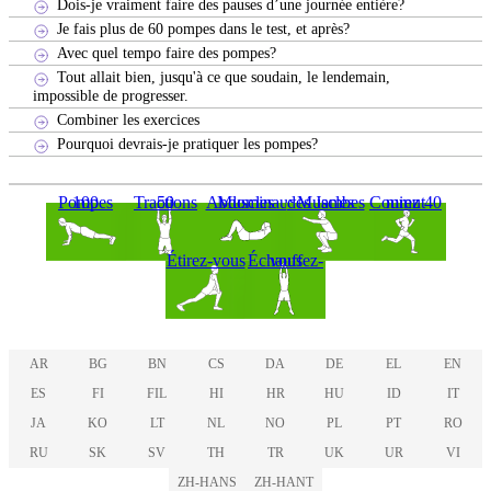
Dois-je vraiment faire des pauses d’une journée entière?
Je fais plus de 60 pompes dans le test, et après?
Avec quel tempo faire des pompes?
Tout allait bien, jusqu'à ce que soudain, le lendemain,
impossible de progresser.
Combiner les exercices
Pourquoi devrais-je pratiquer les pompes?
100 Pompes
50 Tractions
Muscles Abdominaux
Muscles des Jambes
Courez 40 minut
Étirez-vous
Échauffez-vous
AR
BG
BN
CS
DA
DE
EL
EN
ES
FI
FIL
HI
HR
HU
ID
IT
JA
KO
LT
NL
NO
PL
PT
RO
RU
SK
SV
TH
TR
UK
UR
VI
ZH-HANS
ZH-HANT